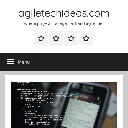
Skip
agiletechideas.com
to
content
Where project management and agile melt
Why
Diplomacy
About
Contacts
Tech
–
Ideas
the
Menu
on
boardgame
agile